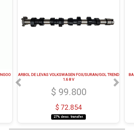
KANGOO
ARBOL DE LEVAS VOLKSWAGEN FOX/SURAN/GOL TREND
BA
1.6 8 V
$ 99.800
$ 72.854
27% desc. transfer.